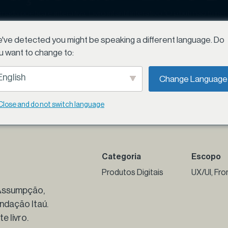
nada poética e interativa. Livro infantil interativo "O jabuti não tá nem
O que fazemos
Cases
Sobre
Cont
Itamar Assumpção,
've detected you might be speaking a different language. Do
u want to change to:
English
Change Language
Scroll
Close and do not switch language
Categoria
Escopo
Produtos Digitais
UX/UI, Fro
r Assumpção,
ndação Itaú.
e livro.