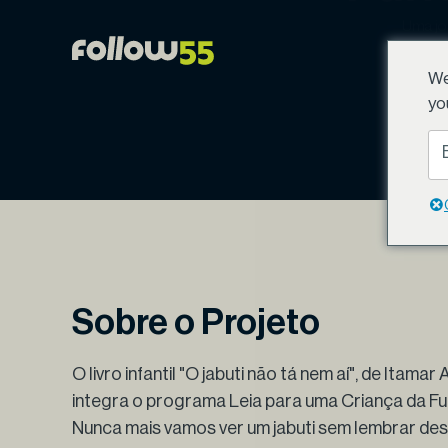
Ir
Uma jor
para
o
We
conteúdo
yo
Sobre o Projeto
O livro infantil "O jabuti não tá nem aí", de Itama
integra o programa Leia para uma Criança da Fu
Nunca mais vamos ver um jabuti sem lembrar dest