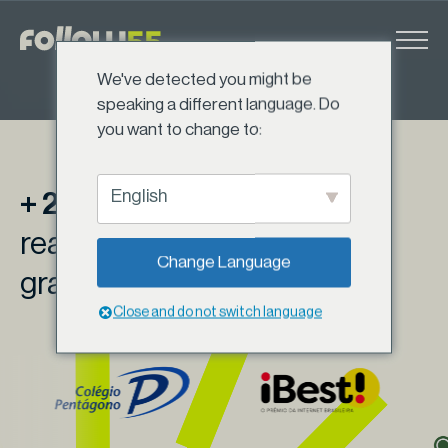
Ir
para
o
We've detected you might be
conteúdo
speaking a different language. Do
you want to change to:
Sobre a follow55
Scroll
English
+ 250 soluções digitais
realizadas para startups,
Change Language
grandes marcas e agências.
Close and do not switch language