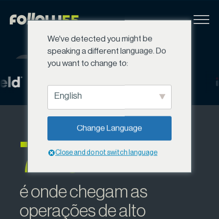
Ir
para
o
We've detected you might be
conteúdo
speaking a different language. Do
07/
you want to change to:
Soluções
English
Growth
Change Language
7%
Aceleramos o crescimento do seu negócio de
Close and do not switch language
forma inteligente e sustentável.
Fale com um especialista
é onde chegam as
operações de alto