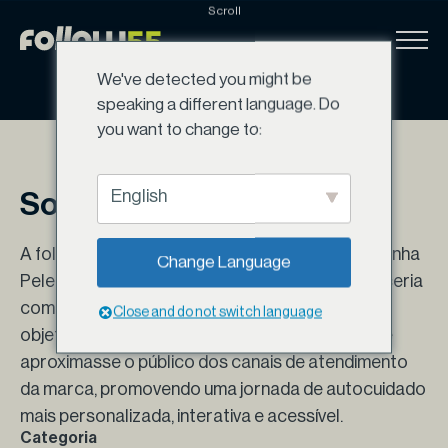
Scroll
Ir
para
o
We've detected you might be
conteúdo
speaking a different language. Do
you want to change to:
English
Sobre o Projeto
A follow55 participou do desenvolvimento do Minha
Change Language
Pele, um aplicativo criado para a NIVEA, em parceria
com o estudio Bolha. O projeto surgiu com o
Close and do not switch language
objetivo de oferecer uma experiência digital que
aproximasse o público dos canais de atendimento
da marca, promovendo uma jornada de autocuidado
mais personalizada, interativa e acessível.
Categoria