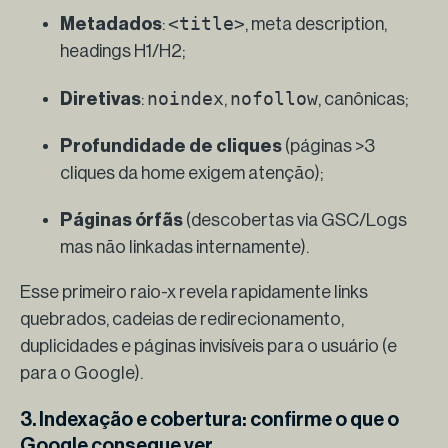
<title>
Metadados
:
, meta description,
headings H1/H2;
noindex
nofollow
Diretivas
:
,
, canônicas;
Profundidade de cliques
(páginas >3
cliques da home exigem atenção);
Páginas órfãs
(descobertas via GSC/Logs
mas não linkadas internamente).
Esse primeiro raio-x revela rapidamente links
quebrados, cadeias de redirecionamento,
duplicidades e páginas invisíveis para o usuário (e
para o Google).
3. Indexação e cobertura: confirme o que o
Google consegue ver