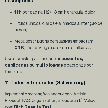
descriptions
1 H1
por página, H2/H3 em hierarquia lógica;
Títulos únicos, claros e alinhados à intenção de
busca;
Meta descriptions persuasivas (impactam
CTR
, não ranking direto), sem duplicatas.
Use o crawler para encontrar
ausentes,
duplicadas ou muito longas
e padronize por
template.
11. Dados estruturados (Schema.org)
Implemente marcações adequadas (Article,
Product, FAQ, Organization, Breadcrumb). Valide
com
Rich Results Test
.