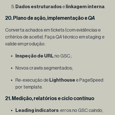
Dados estruturados
e
linkagem interna
.
20. Plano de ação, implementação e
QA
Converta achados em tickets (com evidências e
critérios de aceite). Faça
QA
técnico em staging e
valide em produção:
Inspeção de URL
no GSC.;
Novos crawls segmentados;
Re-execução de
Lighthouse
e PageSpeed
por template.
21. Medição, relatórios e ciclo contínuo
Leading indicators
: erros no GSC caindo,