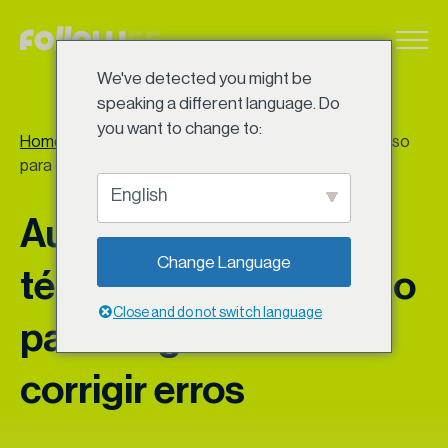
Ir
para
o
We've detected you might be
conteúdo
speaking a different language. Do
you want to change to:
Home
>
SEO
>
Auditoria de SEO técnico: passo a passo
para diagnosticar e corrigir erros
English
Auditoria de SEO
Change Language
técnico: passo a passo
Close and do not switch language
para diagnosticar e
corrigir erros