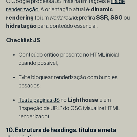
O Google processa JS, mas há limitações e
fila de
renderização.
A orientação atual é:
dinamic
rendering
foi um
workaround
; prefira
SSR, SSG
ou
hidratação
para conteúdo essencial.
Checklist JS
:
Conteúdo crítico presente no HTML inicial
quando possível;
Evite bloquear renderização com bundles
pesados;
Teste páginas JS
no
Lighthouse
e em
“Inspeção de URL” do GSC (visualize HTML
renderizado).
10. Estrutura de headings, títulos e meta