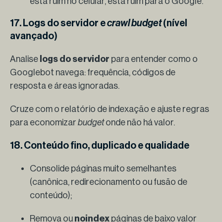
está ruim no celular, está ruim para o Google.
17. Logs do servidor e
crawl budget
(nível
avançado)
Analise
logs do servidor
para entender como o
Googlebot navega: frequência, códigos de
resposta e áreas ignoradas.
Cruze com o relatório de indexação e ajuste regras
para economizar
budget
onde não há valor.
18. Conteúdo fino, duplicado e qualidade
Consolide páginas muito semelhantes
(canônica, redirecionamento ou fusão de
conteúdo);
Remova ou
noindex
páginas de baixo valor