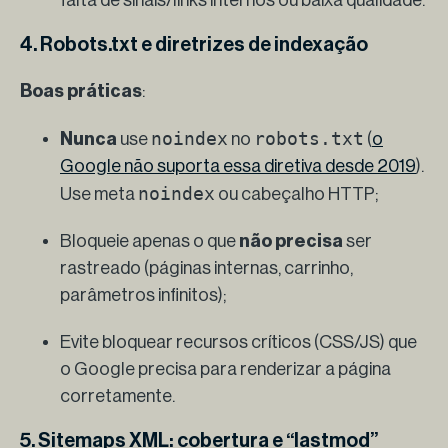
falta de sinais/links internos ou baixa qualidade.
4. Robots.txt e diretrizes de indexação
Boas práticas
:
noindex
robots.txt
Nunca
use
no
(
o
Google não suporta essa diretiva desde 2019
).
noindex
Use meta
ou cabeçalho HTTP;
Bloqueie apenas o que
não precisa
ser
rastreado (páginas internas, carrinho,
parâmetros infinitos);
Evite bloquear recursos críticos (CSS/JS) que
o Google precisa para renderizar a página
corretamente.
5. Sitemaps XML: cobertura e “lastmod”