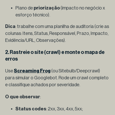
Plano de
priorização
(impacto no negócio x
esforço técnico).
Dica
: trabalhe com uma planilha de auditoria (crie as
colunas: Itens, Status, Responsável, Prazo, Impacto,
Evidência/URL, Observações).
2. Rastreie o site (crawl) e monte o mapa de
erros
Use
Screaming Frog
(ou Sitebulb/Deepcrawl)
para simular o Googlebot. Rode um crawl completo
e classifique achados por severidade.
O que observar
:
Status codes
: 2xx, 3xx, 4xx, 5xx;