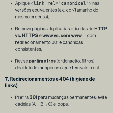
<link rel="canonical">
Aplique
nas
versões equivalentes (ex.: cor/tamanho do
mesmo produto);
Remova páginas duplicadas oriundas de
HTTP
vs. HTTPS
e
www vs. sem www
— com
redirecionamento 301 e canônicas
consistentes;
Revise
parâmetros
(ordenação, filtros);
decida indexar apenas o que tem valor real.
7. Redirecionamentos e 404 (higiene de
links)
Prefira
301
para mudanças permanentes; evite
cadeias (A→B→C) e loops;