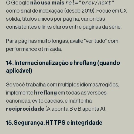
rel="
prev/next"
O Google
não usa mais
como sinal de indexação (desde 2019). Foque em UX
sólida, títulos únicos por página, canônicas
consistentes e links claros entre páginas da série.
Para páginas muito longas, avalie “ver tudo” com
performance otimizada.
14. Internacionalização e hreflang (quando
aplicável)
Se você trabalha com múltiplos idiomas/regiões,
implemente
hreflang
em todas as versões
canônicas, evite cadeias, e mantenha
reciprocidade
(A aponta B e B aponta A).
15. Segurança, HTTPS e integridade