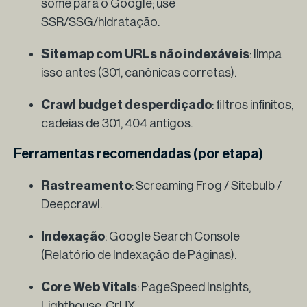
some para o Google; use
SSR/SSG/hidratação.
Sitemap com URLs não indexáveis
: limpa
isso antes (301, canônicas corretas).
Crawl budget desperdiçado
: filtros infinitos,
cadeias de 301, 404 antigos.
Ferramentas recomendadas (por etapa)
Rastreamento
: Screaming Frog / Sitebulb /
Deepcrawl.
Indexação
: Google Search Console
(Relatório de Indexação de Páginas).
Core Web Vitals
: PageSpeed Insights,
Lighthouse, CrUX.