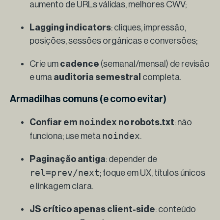
aumento de URLs válidas, melhores CWV;
Lagging indicators
: cliques, impressão,
posições, sessões orgânicas e conversões;
Crie um
cadence
(semanal/mensal) de revisão
e uma
auditoria semestral
completa.
Armadilhas comuns (e como evitar)
noindex
Confiar em
no robots.txt
: não
noindex
funciona; use meta
.
Paginação antiga
: depender de
rel=prev/next
; foque em UX, títulos únicos
e linkagem clara.
JS crítico apenas client-side
: conteúdo