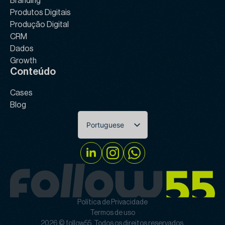
Branding
Produtos Digitais
Produção Digital
CRM
Dados
Growth
Conteúdo
Cases
Blog
Portuguese
English
Política de Privacidade
Termos de uso
2026 © follow55. Todos os direitos reservados.