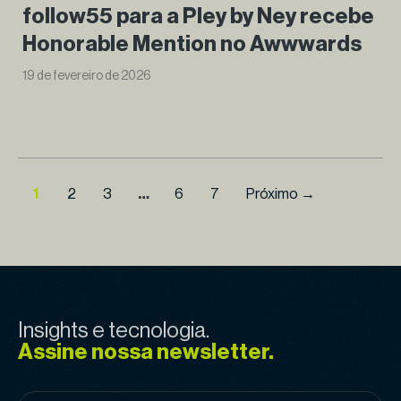
follow55 para a Pley by Ney recebe
Honorable Mention no Awwwards
19 de fevereiro de 2026
1
2
3
…
6
7
Próximo →
Insights e tecnologia.
Assine nossa newsletter.
E-