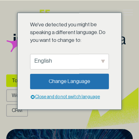
Ir
para
O caminho da
o
We've detected you might be
conteúdo
speaking a different language. Do
inovação
começa
you want to change to:
aqui
English
Categorias (Posts)
Todos
SEO
Tech
Apps
Change Language
Websites
Digital
IA
UXUI
Close and do not switch language
CRM