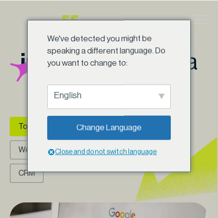
Ir
para
O caminho da
o
We've detected you might be
conteúdo
speaking a different language. Do
inovação
começa
you want to change to:
aqui
English
Categorias (Posts)
Todos
SEO
Tech
Apps
Change Language
Websites
Digital
IA
UXUI
Close and do not switch language
CRM