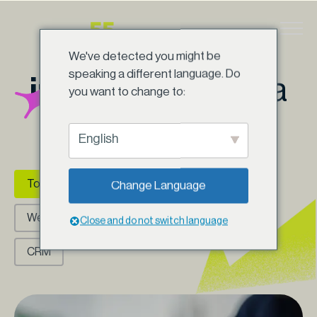
Ir
para
O caminho da
o
We've detected you might be
conteúdo
speaking a different language. Do
inovação
começa
you want to change to:
aqui
English
Categorias (Posts)
Todos
SEO
Tech
Apps
Change Language
Websites
Digital
IA
UXUI
Close and do not switch language
CRM